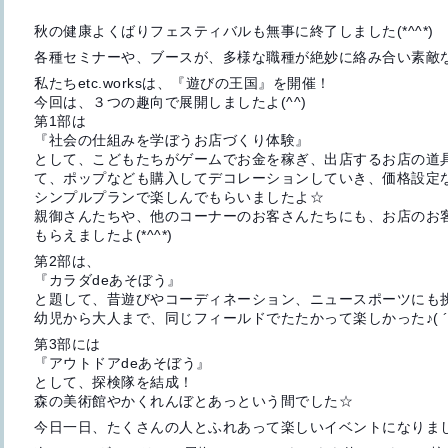
秋の健康よくばりフェスティバルも無事に終了しました(*^^*)
各種セミナーや、ブースが、多様な職種が絶妙に絡み合い素敵
私たちetc.worksは、『遊びの王国』を開催！
今回は、３つの趣向で展開しましたよ(^^)
第1部は
『社会の仕組みを学ぼうお店づくり体験』
として、こどもたちがゲームでお金を稼ぎ、出店するお店の道
て、ポップなども購入してデコレーションしていき、価格設定
シンプルプランで楽しんでもらいましたよ☆
親御さんたちや、他のコーナーのお客さんたちにも、お店のお
もらえましたよ(*^^*)
第2部は、
『カラダdeあそぼう』
と題して、昔遊びやコーディネーション、ニュースポーツにも
幼児から大人まで、同じフィールドでたたかって楽しかった♪( ´
第3部には
『アウトドアdeあそぼう』
として、探検隊を結成！
森の美術館やかくれんぼとあっという間でした☆
今日一日、たくさんの人とふれあって楽しいイベントになりましたよ