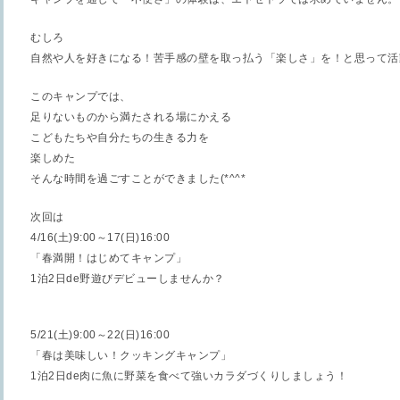
むしろ
自然や人を好きになる！苦手感の壁を取っ払う「楽しさ」を！と思って活
このキャンプでは、
足りないものから満たされる場にかえる
こどもたちや自分たちの生きる力を
楽しめた
そんな時間を過ごすことができました
(*^^*
ゞ
次回は
4/16(
土
)9:00
～
17(
日
)16:00
「春満開！はじめてキャンプ」
1
泊
2
日
de
野遊びデビューしませんか？
5/21(
土
)9:00
～
22(
日
)16:00
「春は美味しい！クッキングキャンプ」
1
泊
2
日
de
肉に魚に野菜を食べて強いカラダづくりしましょう！