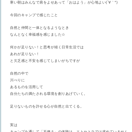
寒い朝はみんなで肩をよせあって「おはよう」が心地よい
(´
∀｀
*)
今回のキャンプで感じたこと
自然と仲間と一体となるようなとき
なんとなく幸福感を感じました☆
何かが足りない！と思考が傾く日常生活では
あれが足りない！
と欠乏感と不安を感じてしまいがちですが
自然の中で
川べりに
あるものを活用して
自分たちの満たされる環境を創りあげていく。
足りないものを許せる心が自然と出てくる。
実は
キャンプを通して「不便さ」の体験は、エトセトラでは求めていません。