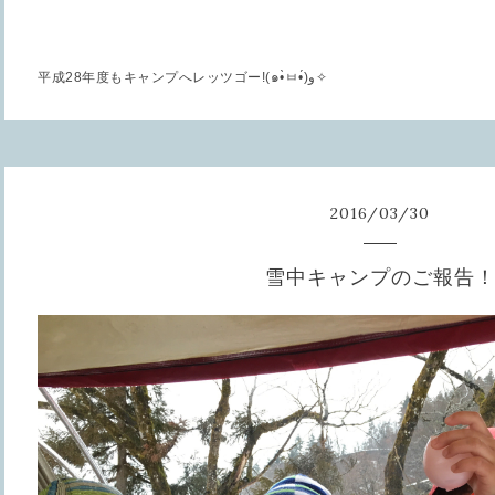
平成
28
年度もキャンプへレッツゴー
!(
๑
•̀
ㅂ
•́)
و
✧
2016
/
03
/
30
雪中キャンプのご報告