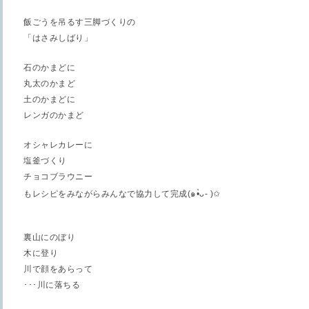
飯ごうを吊るす三脚づくりの
「はさみしばり」
石のかまどに
丸太のかまど
土のかまどに
レンガのかまど
オシャレカレーに
塩釜づくり
チョコブラウニー
もレシピをみながらみんなで協力して完成
(
๑
•̀ᴗ- )
✩
裏山にのぼり
木に登り
川で顔をあらって
･･･川に落ちる