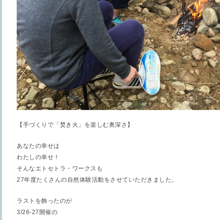
【手づくりで「焚き火」を楽しむ奥深さ】
あなたの幸せは
わたしの幸せ！
そんなエトセトラ・ワークスも
27
年度たくさんの自然体験活動をさせていただきました。
ラストを飾ったのが
3/26-27
開催の