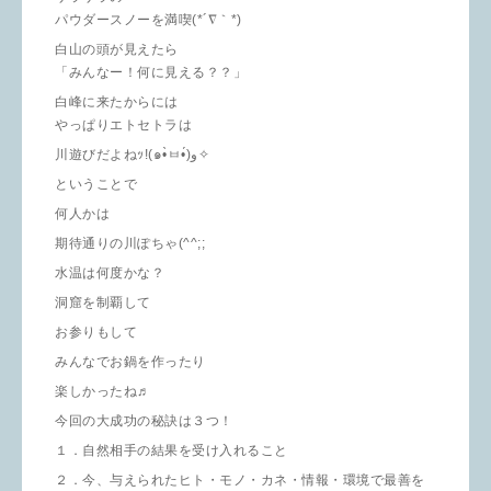
パウダースノーを満喫(*´∇｀*)
白山の頭が見えたら
「みんなー！何に見える？？」
白峰に来たからには
やっぱりエトセトラは
川遊びだよねｯ!(๑•̀ㅂ•́)و✧
ということで
何人かは
期待通りの川ぽちゃ(^^;;
水温は何度かな？
洞窟を制覇して
お参りもして
みんなでお鍋を作ったり
楽しかったね♬
今回の大成功の秘訣は３つ！
１．自然相手の結果を受け入れること
２．今、与えられたヒト・モノ・カネ・情報・環境で最善を