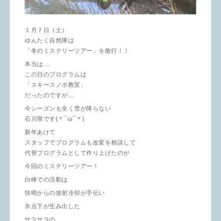
１月７日（土）
ゆんたく自然隊は
「冬のミステリーツアー」を敢行！！
本当は…
この日のプログラムは
「スキースノボ教室」
だったのですが…
今シーズンも全く雪が降らない
石川県です(＊¯ω¯＊)
新年あけて
スタッフでプログラムも改変を相談して
代替プログラムとして作り上げたのが
今回のミステリーツアー！
白峰での活動は
快晴からの放射冷却が手伝い
氷点下が生み出した
サラサラの