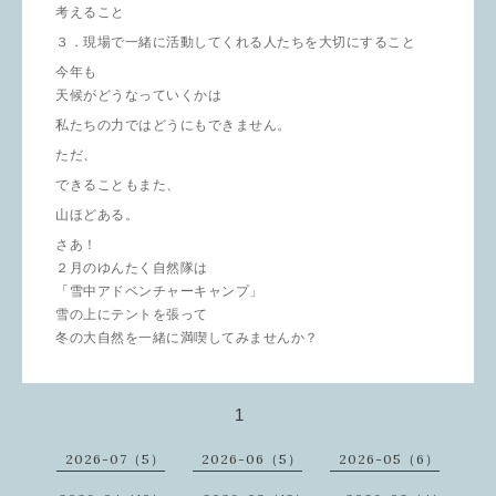
考えること
３．現場で一緒に活動してくれる人たちを大切にすること
今年も
天候がどうなっていくかは
私たちの力ではどうにもできません。
ただ、
できることもまた、
山ほどある。
さあ！
２月のゆんたく自然隊は
「雪中アドベンチャーキャンプ」
雪の上にテントを張って
冬の大自然を一緒に満喫してみませんか？
1
2026-07（5）
2026-06（5）
2026-05（6）