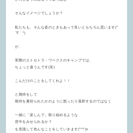
そんなイメージでしょうか？
*
私たちも、そんな姿のときもあって良いともちろん思います(
´
*
∇
｀
)
が、
実際のエトセトラ・ワークスのキャンプでは、
ちょっと違うんです(笑)
こんだけのことをしてくれよ！！
と期待をして
期待を裏切られたかのように怒ったり落胆するのではなく
一緒に「楽しんで」取り組めるような
背中をみせられるか？
*^^
v
を意識して色んなことをしていきます(
)