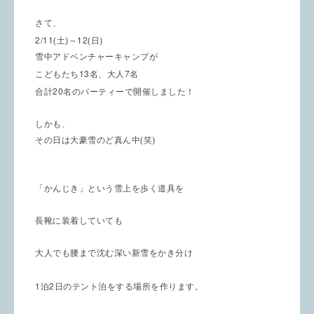
さて、
2/11
12
(土)～
(日)
雪中アドベンチャーキャンプが
13
7
こどもたち
名、大人
名
20
合計
名のパーティーで開催しました！
しかも、
その日は大豪雪のど真ん中(笑)
「かんじき」という雪上を歩く道具を
長靴に装着していても
大人でも腰まで沈む深い新雪をかき分け
1
2
泊
日のテント泊をする場所を作ります。