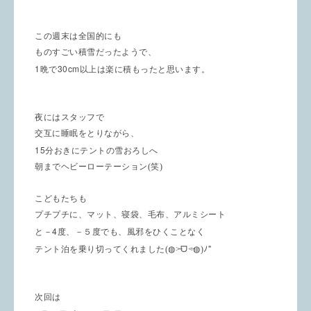
この週末は全国的にも
ものすごい積雪だったようで、
1
30cm
晩で
以上は楽に積もったと思います。
夜にはスタッフで
交互に睡眠をとりながら、
15
分おきにテントの雪おろしへ
朝までヘビーローテーション(笑)
こどもたちも
プチプチに、マット、寝袋、毛布、アルミシート
4
と－
度、－５度でも、風邪をひくことなく
"
テント泊を乗り切ってくれました(
◍˃̶
ᗜ
˂̶
◍)ﾉ
次回は