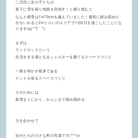
二日目に女の子たちが
真下に雪を掘り地面を目指す！と掘り進むと
1m70cm
なんと積雪は
を越えていました！最初に踏み固めた
2m
1
2
分をいれると
ぐらいのエリアで
泊
日を過ごしたことにな
*´
*
りますね(
∇
｀
)
まずは、
ランドロックという
生活をする場となるシェルターを建てるスペースづくり
一夜を明かす寝床である
テントを張るスペースづくり
そのためには
新雪をとにかく、かんじきで踏み固める
力を合わせて
*^^
v
自分たちの小さな村の完成です(
)