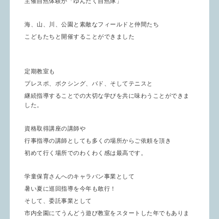
主催自然体験が「ゆんたく自然隊」
海、山、川、公園と素敵なフィールドと仲間たち
こどもたちと開催することができました
定期教室も
プレスポ、ボクシング、バド、そしてテニスと
継続指導することでの大切な学びを共に味わうことができま
した。
資格取得講座の講師や
行事指導の講師としても多くの場所からご依頼を頂き
初めて行く場所でのわくわく感は最高です。
学童保育さんへのキャラバン事業として
暑い夏に巡回指導を今年も敢行！
そして、委託事業として
市内全園にてうんどう遊び教室をスタートした年でもありま