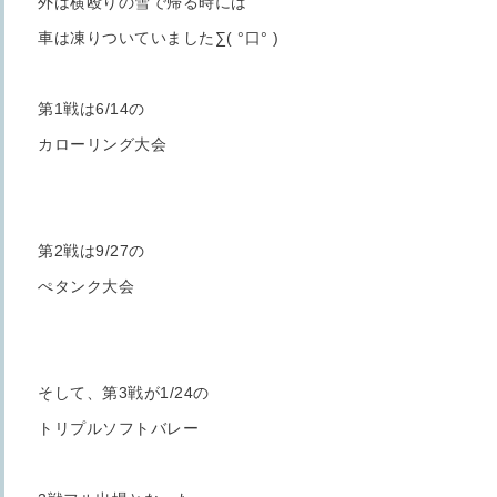
外は横殴りの雪で帰る時には
車は凍りついていました∑( °口° )
第1戦は6/14の
カローリング大会
第2戦は9/27の
ぺタンク大会
そして、第3戦が1/24の
トリプルソフトバレー