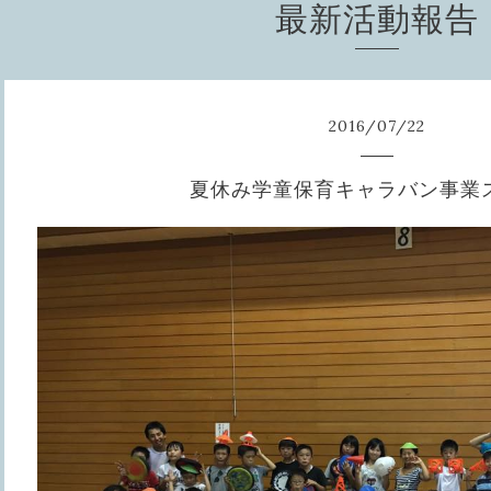
最新活動報告
2016
/
07
/
22
夏休み学童保育キャラバン事業