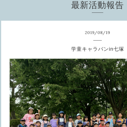
最新活動報告
2019
/
08
/
19
学童キャラバンin七塚