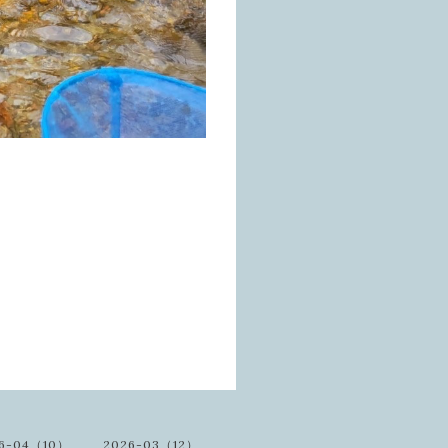
6-04（10）
2026-03（12）