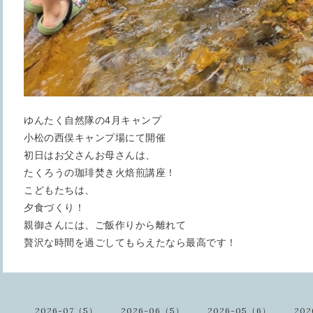
ゆんたく自然隊の4月キャンプ
小松の西俣キャンプ場にて開催
初日はお父さんお母さんは、
たくろうの珈琲焚き火焙煎講座！
こどもたちは、
夕食づくり！
親御さんには、ご飯作りから離れて
贅沢な時間を過ごしてもらえたなら最高です！
2026-07（5）
2026-06（5）
2026-05（6）
202