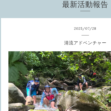
最新活動報告
2025
/
07
/
28
清流アドベンチャー